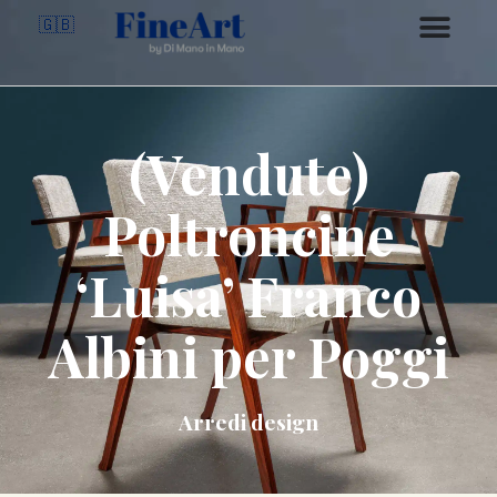
🇬🇧
(Vendute)
Poltroncine
‘Luisa’ Franco
Albini per Poggi
Arredi design