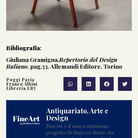
Bibliografia
:
Giuliana Gramigna,
Repertorio del Design
Italiano
, pag.53. Allemandi Editore, Torino
Poggi Pavia
Franco Albini
Libreria LB7
Antiquariato, Arte e
Design
FineArt è il nuovo ambizioso
progetto Di Mano in Mano che