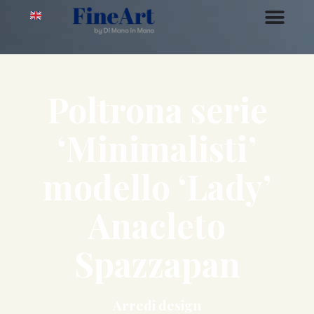
Poltrona serie
‘Minimalisti’
modello ‘Lady’
Anacleto
Spazzapan
Arredi design