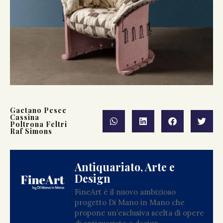
Gaetano Pesce
Cassina
Poltrona Feltri
Raf Simons
Antiquariato, Arte e
Design
FineArt è il nuovo ambizioso
progetto Di Mano in Mano che
propone un’esclusiva scelta di opere