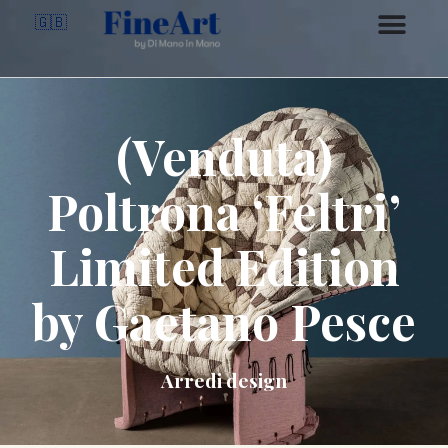
🇬🇧
(Venduta)
Poltrona ‘Feltri’
Limited Edition
by Gaetano Pesce
Arredi design