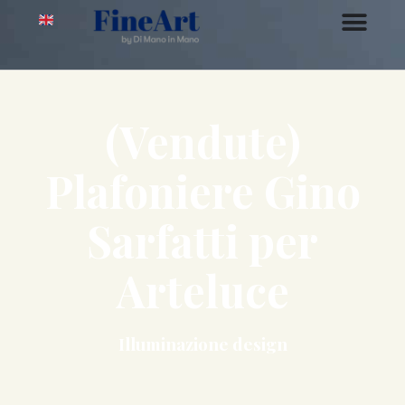
(Vendute)
Plafoniere Gino
Sarfatti per
Arteluce
Illuminazione design