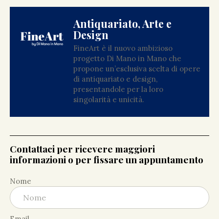
Antiquariato, Arte e
Design
FineArt è il nuovo ambizioso
progetto Di Mano in Mano che
propone un’esclusiva scelta di opere
di antiquariato e design,
presentandole per la loro
singolarità e unicità.
Contattaci per ricevere maggiori
informazioni o per fissare un appuntamento
Nome
Email