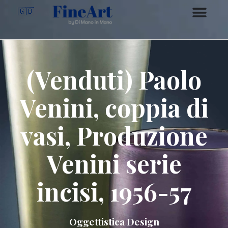
🇬🇧
(Venduti) Paolo
Venini, coppia di
vasi, Produzione
Venini serie
incisi, 1956-57
Oggettistica Design