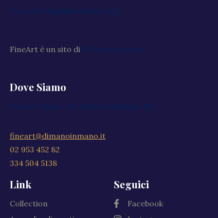
Go to the English website 🇬🇧
FineArt è un sito di
Di Mano in Mano
Dove Siamo
Via XXV Aprile, 59, 20040 Cambiago MI
fineart@dimanoinmano.it
02 953 452 82
334 504 5138
Link
Seguici
Collection
Facebook