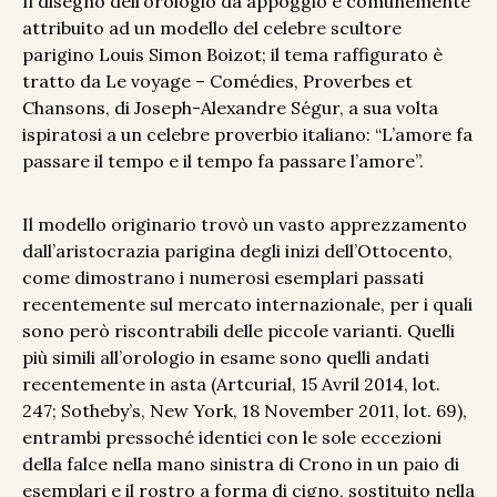
Il disegno dell’orologio da appoggio è comunemente
attribuito ad un modello del celebre scultore
parigino Louis Simon Boizot; il tema raffigurato è
tratto da Le voyage – Comédies, Proverbes et
Chansons, di Joseph-Alexandre Ségur, a sua volta
ispiratosi a un celebre proverbio italiano: “L’amore fa
passare il tempo e il tempo fa passare l’amore”.
Il modello originario trovò un vasto apprezzamento
dall’aristocrazia parigina degli inizi dell’Ottocento,
come dimostrano i numerosi esemplari passati
recentemente sul mercato internazionale, per i quali
sono però riscontrabili delle piccole varianti. Quelli
più simili all’orologio in esame sono quelli andati
recentemente in asta (Artcurial, 15 Avril 2014, lot.
247; Sotheby’s, New York, 18 November 2011, lot. 69),
entrambi pressoché identici con le sole eccezioni
della falce nella mano sinistra di Crono in un paio di
esemplari e il rostro a forma di cigno, sostituito nella