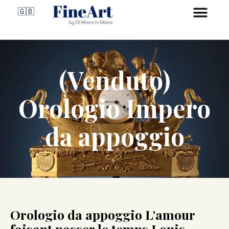
🇬🇧
(Venduto)
Orologio Impero
da appoggio
Orologio da appoggio L'amour
faisant passer le temps Louis