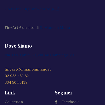
Go to the English website 🇬🇧
FineArt è un sito di
Di Mano in Mano
Dove Siamo
Via XXV Aprile, 59, 20040 Cambiago MI
fineart@dimanoinmano.it
02 953 452 82
334 504 5138
Link
Seguici
Collection
Facebook