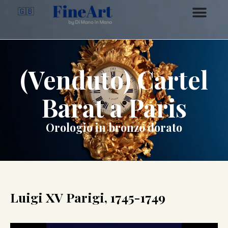
🇬🇧
(Venduto) Cartel
Barat a Paris
Orologio in bronzo dorato
Luigi XV Parigi, 1745-1749