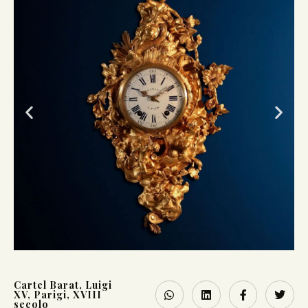
Cartel Barat
,
Luigi
XV
,
Parigi
,
XVIII
secolo