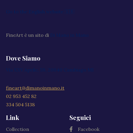
Go to the English website 🇬🇧
FineArt è un sito di
Di Mano in Mano
Dove Siamo
Via XXV Aprile, 59, 20040 Cambiago MI
fineart@dimanoinmano.it
02 953 452 82
334 504 5138
Link
Seguici
Collection
Facebook