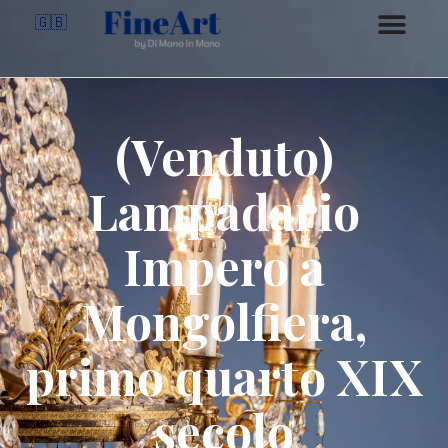
🇬🇧
(Venduto)
Lampadario
Impero a
Mongolfiera,
primo quarto XIX
secolo