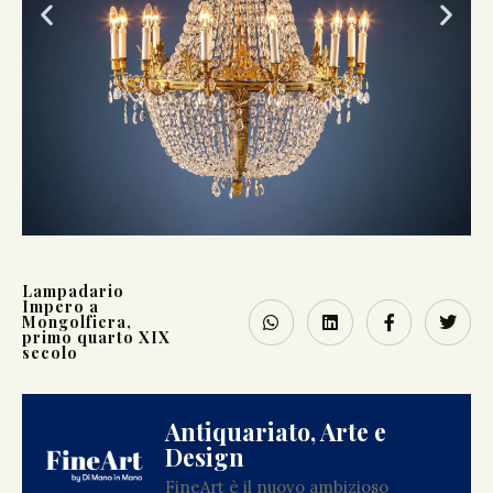
Lampadario
Impero a
Mongolfiera,
primo quarto XIX
secolo
Antiquariato, Arte e
Design
FineArt è il nuovo ambizioso