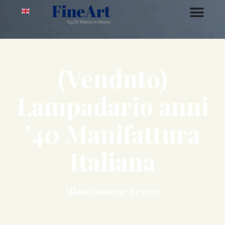
(Venduto)
Lampadario anni
’40 Manifattura
Italiana
Illuminazione design