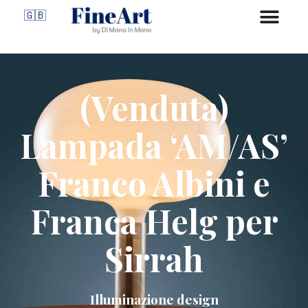
🇬🇧
(Venduta)
Lampada ‘AM/AS’
Franco Albini e
Franca Helg per
Sirrah
Illuminazione design