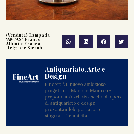
(Venduta) Lampada
‘AM/AS’ Franco
Albini e Franca
Helg per Sirrah
Antiquariato, Arte e
Design
FineArt è il nuovo ambizioso
progetto Di Mano in Mano che
propone un’esclusiva scelta di opere
di antiquariato e design,
presentandole per la loro
singolarità e unicità.