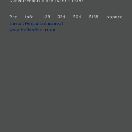
Lunedì-Venerdì: ore 15.00 – 19.00
Per info: +39 334 504 5138 oppure
fineart@dimanoinmano.it
www.italianfineart.eu