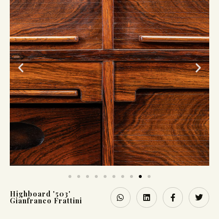
Highboard '503'
Gianfranco Frattini