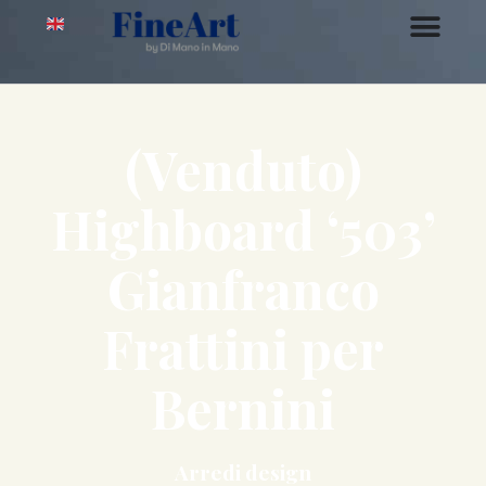
(Venduto)
Highboard ‘503’
Gianfranco
Frattini per
Bernini
Arredi design