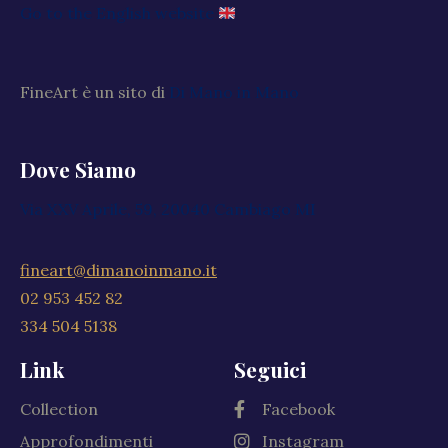
Go to the English website
FineArt è un sito di
Di Mano in Mano
Dove Siamo
Via XXV Aprile, 59, 20040 Cambiago MI
fineart@dimanoinmano.it
02 953 452 82
334 504 5138
Link
Seguici
Collection
Facebook
Approfondimenti
Instagram