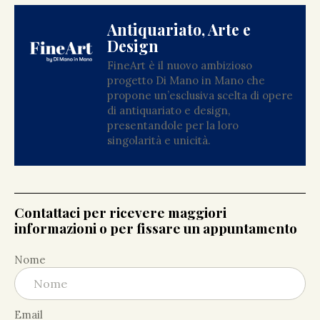
Antiquariato, Arte e
Design
FineArt è il nuovo ambizioso
progetto Di Mano in Mano che
propone un’esclusiva scelta di opere
di antiquariato e design,
presentandole per la loro
singolarità e unicità.
Contattaci per ricevere maggiori
informazioni o per fissare un appuntamento
Nome
Email