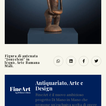
Figura di antenata
“Jonyeleni” in
legno, Arte Bamana
Mali.
Antiquariato, Arte e
Design
FineArt è il nuovo ambizioso
progetto Di Mano in Mano che
propone un’esclusiva scelta di opere