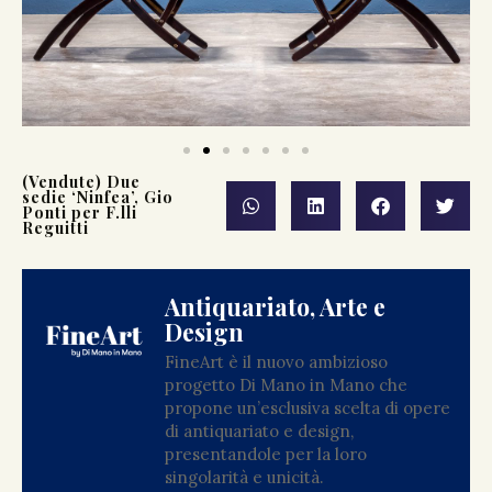
(Vendute) Due
sedie ‘Ninfea’, Gio
Ponti per F.lli
Reguitti
Antiquariato, Arte e
Design
FineArt è il nuovo ambizioso
progetto Di Mano in Mano che
propone un’esclusiva scelta di opere
di antiquariato e design,
presentandole per la loro
singolarità e unicità.