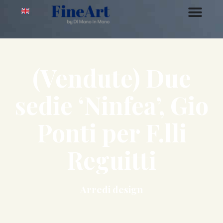
(Vendute) Due
sedie ‘Ninfea’, Gio
Ponti per F.lli
Reguitti
Arredi design