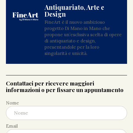
Antiquariato, Arte e
Design
FineArt è il nuovo ambizioso
progetto Di Mano in Mano che
propone un’esclusiva scelta di opere
di antiquariato e design,
presentandole per la loro
singolarità e unicità.
Contattaci per ricevere maggiori
informazioni o per fissare un appuntamento
Nome
Email