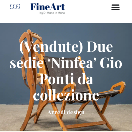
🇬🇧
(Vendute) Due
sedie ‘Ninfea’ Gio
Ponti da
collezione
Arredi design