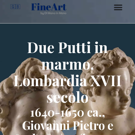
🇬🇧
Due Putti in
marmo,
Lombardia XVII
secolo
1640-1650 ca.,
Giovanni Pietro e