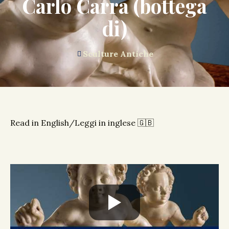
Carlo Carra (bottega
di)
Sculture Antiche
Read in English/Leggi in inglese 🇬🇧