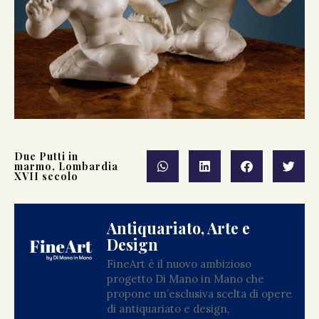
Due Putti in
marmo, Lombardia
XVII secolo
Antiquariato, Arte e
Design
FineArt è il nuovo ambizioso
progetto Di Mano in Mano che
propone un’esclusiva scelta di opere
di antiquariato e design,