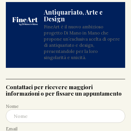
Antiquariato, Arte e
Design
FineArt è il nuovo ambizioso
progetto Di Mano in Mano che
propone un’esclusiva scelta di opere
di antiquariato e design,
presentandole per la loro
singolarità e unicità.
Contattaci per ricevere maggiori
informazioni o per fissare un appuntamento
Nome
Email