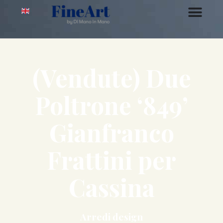
(Vendute) Due
Poltrone ‘849’
Gianfranco
Frattini per
Cassina
Arredi design