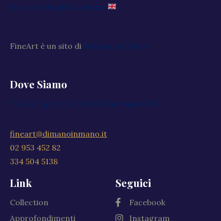
Go to the English website
FineArt è un sito di
Di Mano in Mano
Dove Siamo
Via XXV Aprile, 59, 20040 Cambiago MI
fineart@dimanoinmano.it
02 953 452 82
334 504 5138
Link
Seguici
Collection
Facebook
Approfondimenti
Instagram