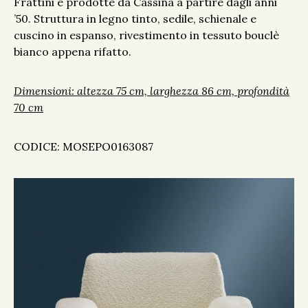
Frattini e prodotte da Cassina a partire dagli anni
’50. Struttura in legno tinto, sedile, schienale e
cuscino in espanso, rivestimento in tessuto bouclè
bianco appena rifatto.
Dimensioni: altezza 75 cm, larghezza 86 cm, profondità
70 cm
CODICE:
MOSEPO0163087