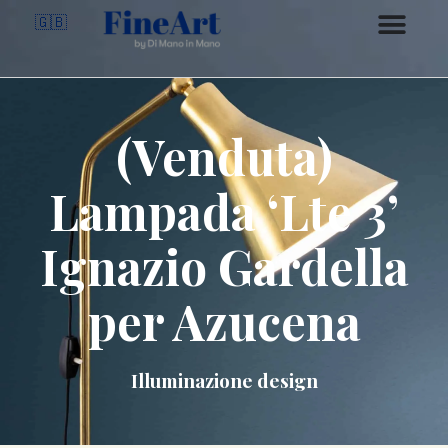
🇬🇧
(Venduta)
Lampada ‘Lte 3’
Ignazio Gardella
per Azucena
Illuminazione design