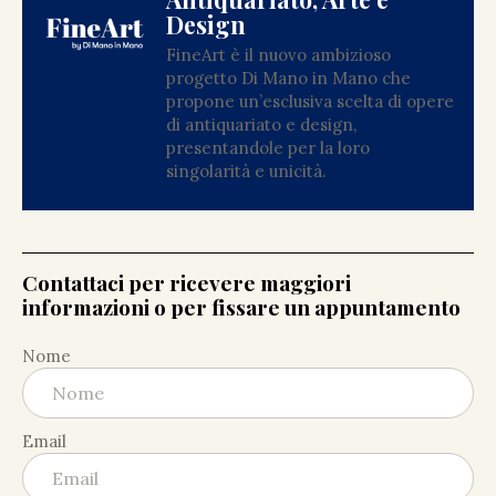
Design
FineArt è il nuovo ambizioso
progetto Di Mano in Mano che
propone un’esclusiva scelta di opere
di antiquariato e design,
presentandole per la loro
singolarità e unicità.
Contattaci per ricevere maggiori
informazioni o per fissare un appuntamento
Nome
Email