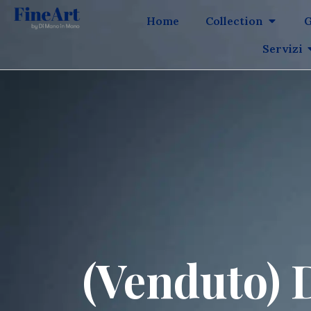
Home
Collection
G
Servizi
(Venduto) 