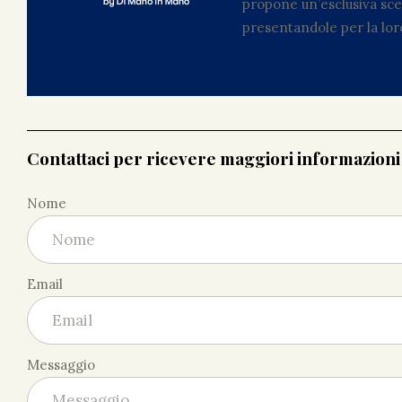
propone un’esclusiva scel
presentandole per la loro
Contattaci per ricevere maggiori informazion
Nome
Email
Messaggio