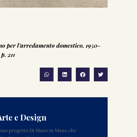
no per l’arredamento domestico, 1950-
p. 211
Arte e Design
zioso progetto Di Mano in Mano che