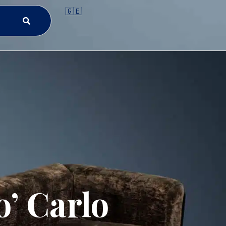
🇬🇧
’ Carlo