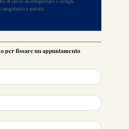
ta di opere di antiquariato e design,
 singolarità e unicità.
i o per fissare un appuntamento