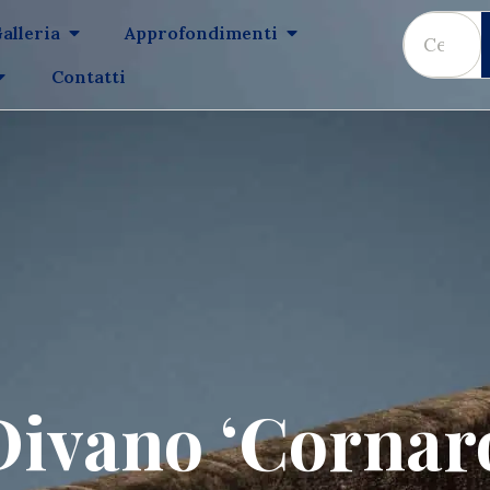
alleria
Approfondimenti
Contatti
Divano ‘Cornaro