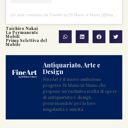
Un post condiviso da FineArt by Di Mano in Mano (@fineartbydimanoinmano)
Taichiro Nakai
La Permanente
Mobili
Prima Selettiva del
Mobile
Antiquariato, Arte e
Design
FineArt è il nuovo ambizioso
progetto Di Mano in Mano che
propone un’esclusiva scelta di opere
di antiquariato e design,
presentandole per la loro
singolarità e unicità.