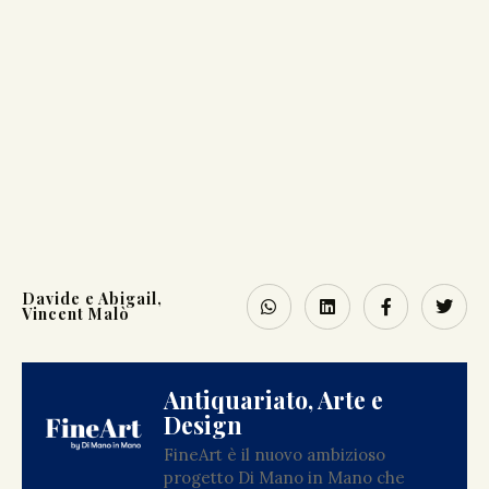
Davide e Abigail
,
Vincent Malò
Antiquariato, Arte e
Design
FineArt è il nuovo ambizioso
progetto Di Mano in Mano che