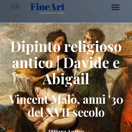
🇬🇧
Dipinto religioso
antico | Davide e
Abigail
Vincent Malò, anni '30
del XVII secolo
Pittura Antica