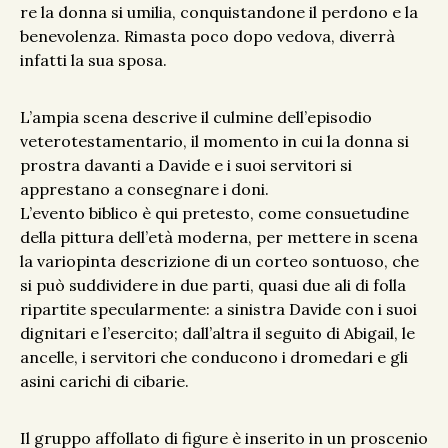
re la donna si umilia, conquistandone il perdono e la
benevolenza. Rimasta poco dopo vedova, diverrà
infatti la sua sposa.
L’ampia scena descrive il culmine dell’episodio
veterotestamentario, il momento in cui la donna si
prostra davanti a Davide e i suoi servitori si
apprestano a consegnare i doni.
L’evento biblico è qui pretesto, come consuetudine
della pittura dell’età moderna, per mettere in scena
la variopinta descrizione di un corteo sontuoso, che
si può suddividere in due parti, quasi due ali di folla
ripartite specularmente: a sinistra Davide con i suoi
dignitari e l’esercito; dall’altra il seguito di Abigail, le
ancelle, i servitori che conducono i dromedari e gli
asini carichi di cibarie.
Il gruppo affollato di figure è inserito in un proscenio