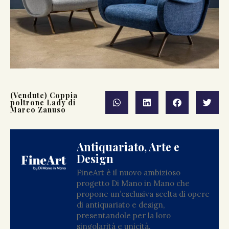
(Vendute) Coppia
poltrone Lady di
Marco Zanuso
Antiquariato, Arte e
Design
FineArt è il nuovo ambizioso
progetto Di Mano in Mano che
propone un’esclusiva scelta di opere
di antiquariato e design,
presentandole per la loro
singolarità e unicità.