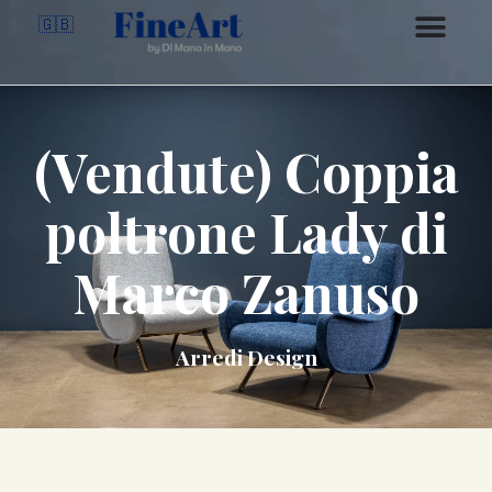
🇬🇧
(Vendute) Coppia
poltrone Lady di
Marco Zanuso
Arredi Design