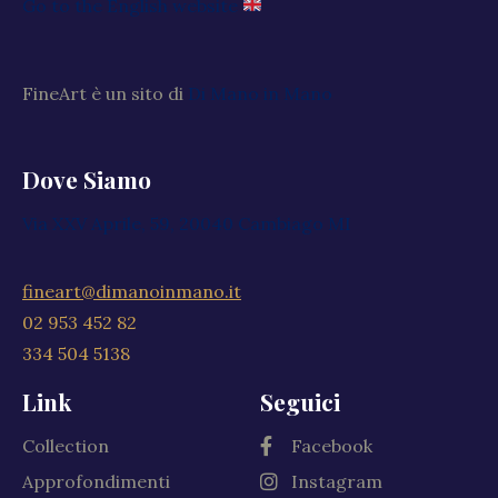
Go to the English website
FineArt è un sito di
Di Mano in Mano
Dove Siamo
Via XXV Aprile, 59, 20040 Cambiago MI
fineart@dimanoinmano.it
02 953 452 82
334 504 5138
Link
Seguici
Collection
Facebook
Approfondimenti
Instagram