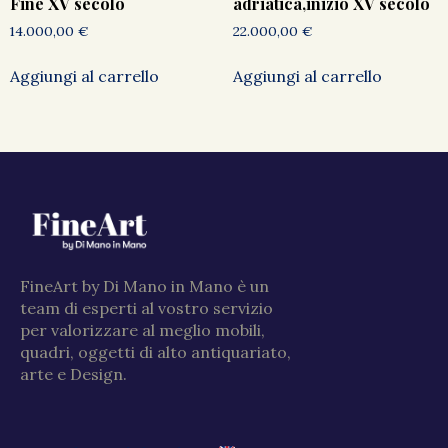
Fine XV secolo
adriatica,inizio XV secolo
14.000,00
€
22.000,00
€
Aggiungi al carrello
Aggiungi al carrello
FineArt by Di Mano in Mano è un
team di esperti al vostro servizio
per valorizzare al meglio mobili,
quadri, oggetti di alto antiquariato,
arte e Design.