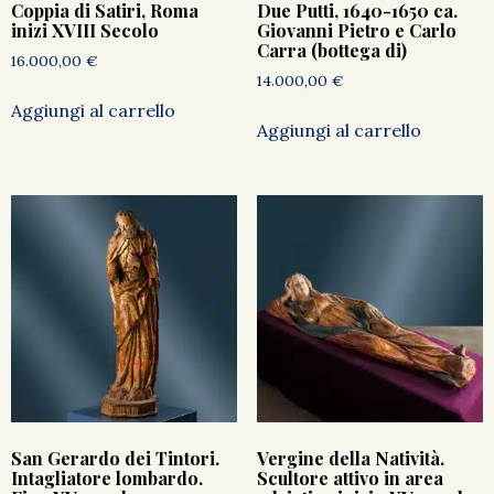
Coppia di Satiri, Roma
Due Putti, 1640-1650 ca.
inizi XVIII Secolo
Giovanni Pietro e Carlo
Carra (bottega di)
16.000,00
€
14.000,00
€
Aggiungi al carrello
Aggiungi al carrello
San Gerardo dei Tintori.
Vergine della Natività.
Intagliatore lombardo.
Scultore attivo in area