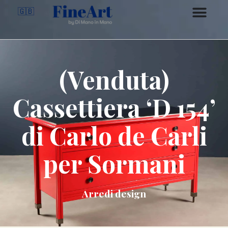
🇬🇧
(Venduta)
Cassettiera ‘D 154’
di Carlo de Carli
per Sormani
Arredi design