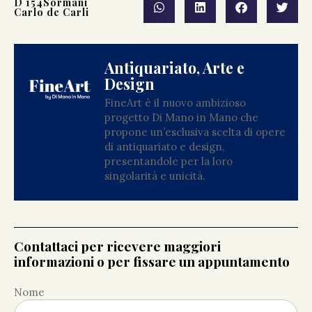
D 154
Sormani
Carlo de Carli
Antiquariato, Arte e
Design
FineArt è il nuovo ambizioso
progetto Di Mano in Mano che
propone un’esclusiva scelta di opere
di antiquariato e design,
presentandole per la loro
singolarità e unicità.
Contattaci per ricevere maggiori
informazioni o per fissare un appuntamento
Nome