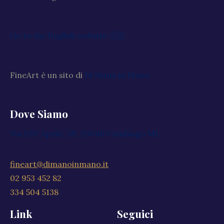
Go to the English website 🇬🇧
FineArt è un sito di
Di Mano in Mano
Dove Siamo
Via XXV Aprile, 59, 20040 Cambiago MI
fineart@dimanoinmano.it
02 953 452 82
334 504 5138
Link
Seguici