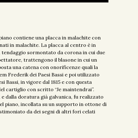
l piano contiene una placca in malachite con
ti in malachite. La placca al centro è in
un tendaggio sormontato da corona in cui due
pettatore, trattengono il blasone in cui un
posta una catena con onorificenze quali la
em Frederik dei Paesi Bassi e poi utilizzato
i Bassi, in vigore dal 1815 e con questa
l cartiglio con scritto “Je maintendrai”.
 e dalla doratura già galvanica, fu realizzato
del piano, incollata su un supporto in ottone di
moniato da dei segni di altri fori celati