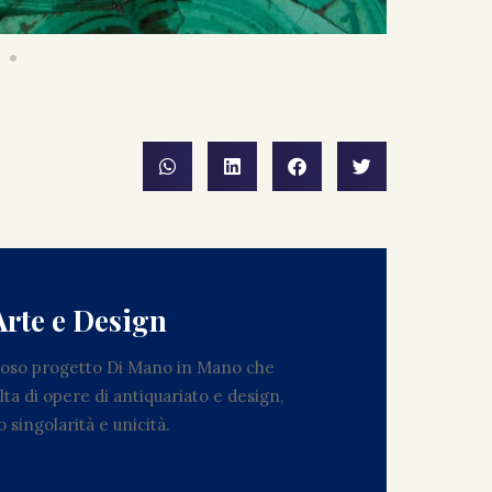
Arte e Design
zioso progetto Di Mano in Mano che
ta di opere di antiquariato e design,
 singolarità e unicità.