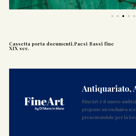
Cassetta porta documenti,Paesi Bassi fine
XIX sec.
Antiquariato, 
FineArt è il nuovo ambi
propone un’esclusiva scel
presentandole per la loro