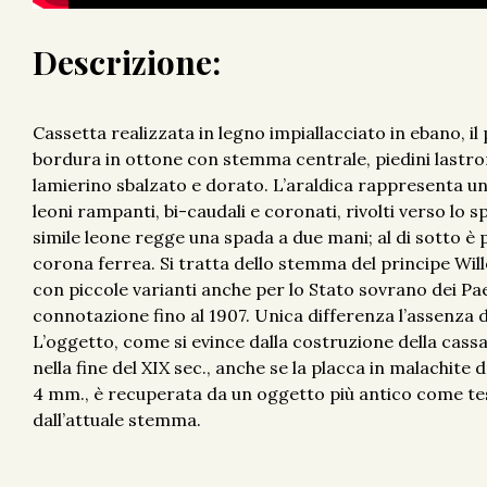
Descrizione:
Cassetta realizzata in legno impiallacciato in ebano, i
bordura in ottone con stemma centrale, piedini lastrona
lamierino sbalzato e dorato. L’araldica rappresenta 
leoni rampanti, bi-caudali e coronati, rivolti verso lo s
simile leone regge una spada a due mani; al di sotto è 
corona ferrea. Si tratta dello stemma del principe Will
con piccole varianti anche per lo Stato sovrano dei Paes
connotazione fino al 1907. Unica differenza l’assenza de
L’oggetto, come si evince dalla costruzione della cassa
nella fine del XIX sec., anche se la placca in malachite 
4 mm., è recuperata da un oggetto più antico come testi
dall’attuale stemma.