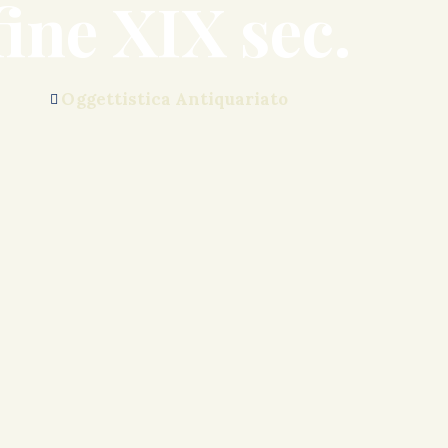
fine XIX sec.
Oggettistica Antiquariato