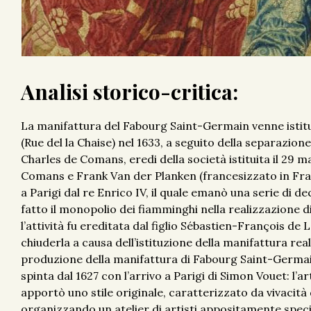
Analisi storico-critica:
La manifattura del Fabourg Saint-Germain venne istitui
(Rue del la Chaise) nel 1633, a seguito della separazion
Charles de Comans, eredi della società istituita il 29
Comans e Frank Van der Planken (francesizzato in Fra
a Parigi dal re Enrico IV, il quale emanò una serie di d
fatto il monopolio dei fiamminghi nella realizzazione di
l’attività fu ereditata dal figlio Sébastien-François de
chiuderla a causa dell’istituzione della manifattura real
produzione della manifattura di Fabourg Saint-Germain
spinta dal 1627 con l’arrivo a Parigi di Simon Vouet: l’a
apportò uno stile originale, caratterizzato da vivacità
organizzando un atelier di artisti appositamente specia