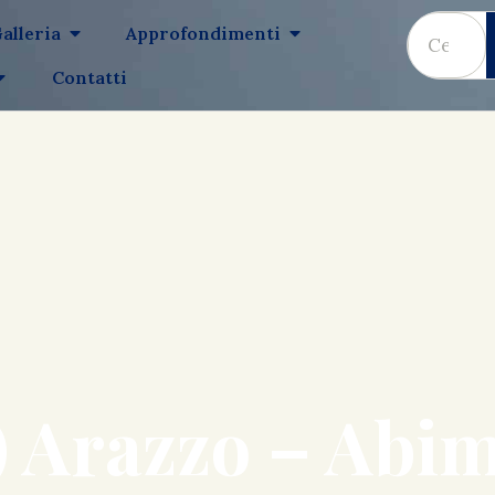
alleria
Approfondimenti
Contatti
) Arazzo – Abi