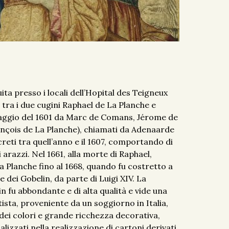
ta presso i locali dell’Hopital des Teigneux
e tra i due cugini Raphael de La Planche e
 maggio del 1601 da Marc de Comans, Jérome de
nçois de La Planche), chiamati da Adenaarde
ecreti tra quell’anno e il 1607, comportando di
 arazzi. Nel 1661, alla morte di Raphael,
 La Planche fino al 1668, quando fu costretto a
e dei Gobelin, da parte di Luigi XIV. La
 fu abbondante e di alta qualità e vide una
rtista, proveniente da un soggiorno in Italia,
 dei colori e grande ricchezza decorativa,
lizzati nella realizzazione di cartoni derivati