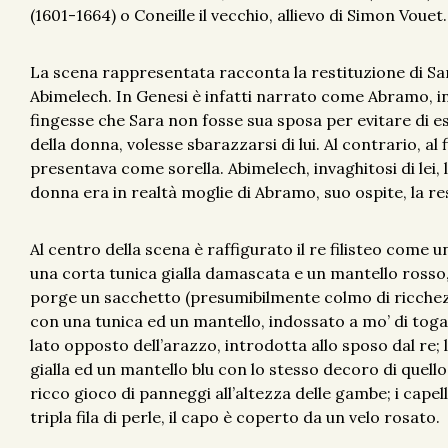
(1601-1664) o Coneille il vecchio, allievo di Simon Vouet.
La scena rappresentata racconta la restituzione di Sar
Abimelech. In Genesi è infatti narrato come Abramo, in
fingesse che Sara non fosse sua sposa per evitare di es
della donna, volesse sbarazzarsi di lui. Al contrario, al 
presentava come sorella. Abimelech, invaghitosi di lei, 
donna era in realtà moglie di Abramo, suo ospite, la res
Al centro della scena è raffigurato il re filisteo come
una corta tunica gialla damascata e un mantello ross
porge un sacchetto (presumibilmente colmo di ricchez
con una tunica ed un mantello, indossato a mo’ di toga,
lato opposto dell’arazzo, introdotta allo sposo dal re;
gialla ed un mantello blu con lo stesso decoro di quel
ricco gioco di panneggi all’altezza delle gambe; i capel
tripla fila di perle, il capo è coperto da un velo rosato.