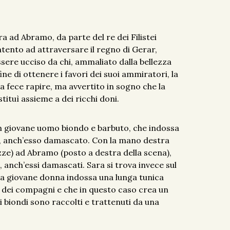
a ad Abramo, da parte del re dei Filistei
tento ad attraversare il regno di Gerar,
sere ucciso da chi, ammaliato dalla bellezza
fine di ottenere i favori dei suoi ammiratori, la
la fece rapire, ma avvertito in sogno che la
tituì assieme a dei ricchi doni.
 un giovane uomo biondo e barbuto, che indossa
o, anch’esso damascato. Con la mano destra
ze) ad Abramo (posto a destra della scena),
 anch’essi damascati. Sara si trova invece sul
 la giovane donna indossa una lunga tunica
lo dei compagni e che in questo caso crea un
li biondi sono raccolti e trattenuti da una