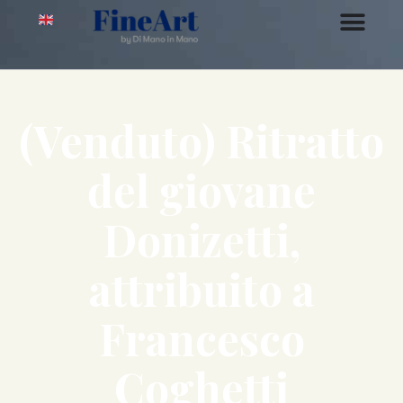
(Venduto) Ritratto
del giovane
Donizetti,
attribuito a
Francesco
Coghetti