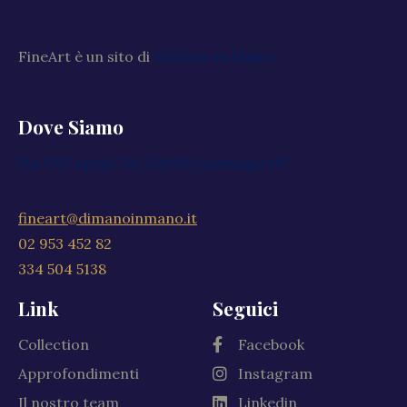
FineArt è un sito di
Di Mano in Mano
Dove Siamo
Via XXV Aprile, 59, 20040 Cambiago MI
fineart@dimanoinmano.it
02 953 452 82
334 504 5138
Link
Seguici
Collection
Facebook
Approfondimenti
Instagram
Il nostro team
Linkedin