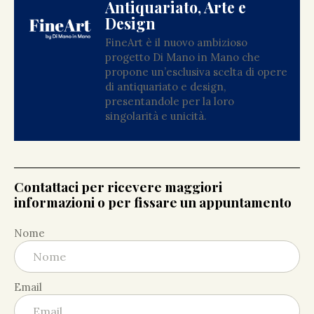
Antiquariato, Arte e
Design
FineArt è il nuovo ambizioso
progetto Di Mano in Mano che
propone un’esclusiva scelta di opere
di antiquariato e design,
presentandole per la loro
singolarità e unicità.
Contattaci per ricevere maggiori
informazioni o per fissare un appuntamento
Nome
Email