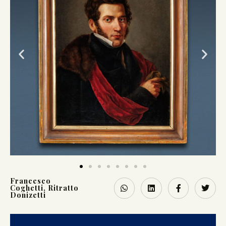
Francesco
Coghetti
,
Ritratto
Donizetti