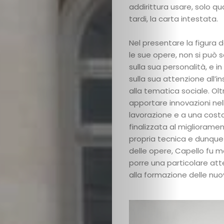
addirittura usare, solo qu
tardi, la carta intestata.
Nel presentare la figura 
le sue opere, non si può 
sulla sua personalità, e in
sulla sua attenzione all
alla tematica sociale. Olt
apportare innovazioni nel
lavorazione e a una cost
finalizzata al miglioramen
propria tecnica e dunque 
delle opere, Capello fu m
porre una particolare at
alla formazione delle nuo