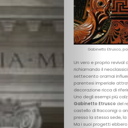
Epoche
Gabinetto Etrusco, pa
Protagonisti
Un vero e proprio revival 
richiamando il neoclassic
Lavorazioni
settecento oramai influe
parentesi imperiale attr
decorazione ricca di riferi
e
Uno degli esempi più calza
Gabinetto Etrusco
del re
Tecniche
castello di Racconigi o a
presso la stessa sede, la
Arte
Ma i suoi progetti ebbero 