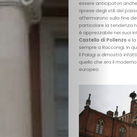
essere anticipatori anche
come
riprese degli stili del pas
affermarono sulla fine del
investimento
particolare la tendenza 
è apprezzabile nei suoi int
Mostre
Castello di Pollenzo
e l
sempre a Racconigi. In q
il Palagi si dimostrò infat
ed
quello che era il modern
europeo.
Eventi
Chi
siamo
Contattaci