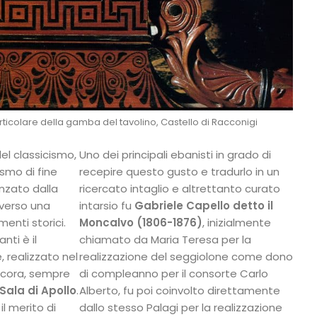
rticolare della gamba del tavolino, Castello di Racconigi
del classicismo,
Uno dei principali ebanisti in grado di
ismo di fine
recepire questo gusto e tradurlo in un
nzato dalla
ricercato intaglio e altrettanto curato
averso una
intarsio fu
Gabriele Capello detto il
menti storici.
Moncalvo (1806-1876)
, inizialmente
nti è il
chiamato da Maria Teresa per la
, realizzato nel
realizzazione del seggiolone come dono
ncora, sempre
di compleanno per il consorte Carlo
Sala di Apollo
.
Alberto, fu poi coinvolto direttamente
il merito di
dallo stesso Palagi per la realizzazione