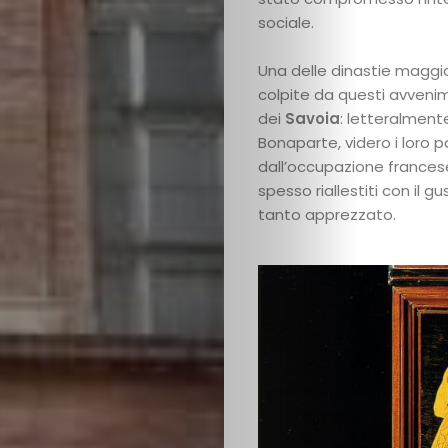
sociale.
Una delle dinastie magg
colpite da questi avvenim
dei
Savoia
: letteralment
Bonaparte, videro i loro pa
dall’occupazione frances
spesso riallestiti con il g
tanto apprezzato.