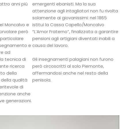
attro anni più
emergenti ebanisti. Ma la sua
attenzione agli intagliatori non fu rivolta
solamente ai giovanissimi: nel 1865
del Moncalvo e
istituì la Cassa Capello/Moncalvo
sorvolare però
“L’Amor Fraterno”, finalizzata a garantire
 particolare
pensioni agli artigiani diventati inabili a
’insegnamento e
causa del lavoro.
re ad
la tecnica di
Gli insegnamenti palagiani non furono
ante ricerca
però circoscritti al solo Piemonte,
to della
affermandosi anche nel resto della
della qualità
penisola.
eritevole di
tenzione anche
ve generazioni.