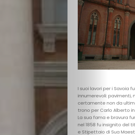
Collezione
FineArt
Magazine
English
I suoi lavori per i Savoia f
Cerca
innumerevoli: pavimenti, m
certamente non da ultimo
trono per Carlo Alberto in
La sua fama e bravura fur
nel 1858 fu insignito del t
e Stipettaio di Sua Maes