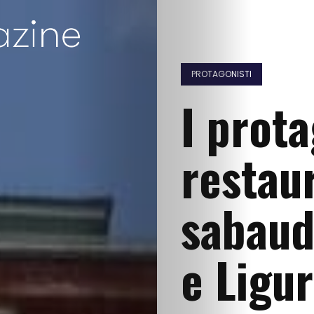
PROTAGONISTI
I prota
restau
sabaud
e Ligur