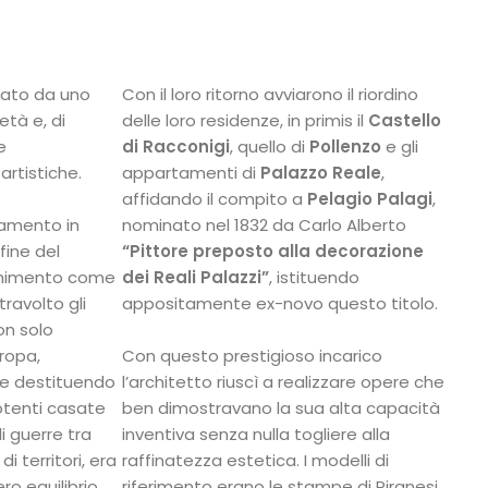
zzato da uno
Con il loro ritorno avviarono il riordino
età e, di
delle loro residenze, in primis il
Castello
e
di Racconigi
, quello di
Pollenzo
e gli
artistiche.
appartamenti di
Palazzo Reale
,
affidando il compito a
Pelagio Palagi
,
iamento in
nominato nel 1832 da Carlo Alberto
fine del
“Pittore preposto alla decorazione
enimento come
dei Reali Palazzi”
, istituendo
travolto gli
appositamente ex-novo questo titolo.
non solo
uropa,
Con questo prestigioso incarico
 e destituendo
l’architetto riuscì a realizzare opere che
otenti casate
ben dimostravano la sua alta capacità
di guerre tra
inventiva senza nulla togliere alla
i territori, era
raffinatezza estetica. I modelli di
o equilibrio
riferimento erano le stampe di Piranesi,