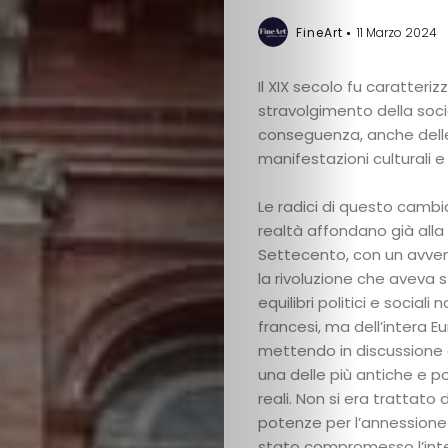
FineArt
11 Marzo 2024
Il XIX secolo fu caratteri
stravolgimento della soci
conseguenza, anche dell
manifestazioni culturali e 
Le radici di questo camb
realtà affondano già alla 
Settecento, con un avv
la rivoluzione che aveva s
equilibri politici e sociali 
francesi, ma dell’intera E
mettendo in discussione
una delle più antiche e p
reali. Non si era trattato 
potenze per l’annessione d
stato compromesso l’inter