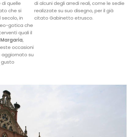
 di quelle
di alcuni degli arredi reali, come le sedie
sato che si
realizzate su suo disegno, per il già
 secolo, in
citato Gabinetto etrusco.
neo-gotica che
erventi quali il
a
Margaria
,
ueste occasioni
ti aggiornato su
o gusto