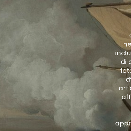
ne
incl
di 
fot
d
art
af
appr