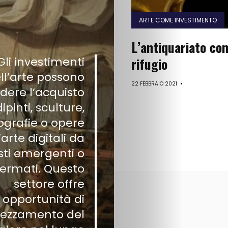
Mostre
ARTE COME INVESTIMENTO
ed
L’antiquariato co
Eventi
Gli investimenti
rifugio
ll’arte possono
Chi
22 FEBBRAIO 2021
udere l’acquisto
dipinti, sculture,
siamo
ografie o opere
Contattaci
’arte digitali da
isti emergenti o
Collezione
fermati. Questo
settore offre
FineArt
opportunità di
ezzamento del