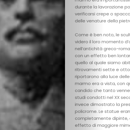
durante la lavorazione p
verificarsi crepe o spacca
delle venature della pietr
Come è ben noto, le scul
videro il loro momento d’
nell’antichità greco-rom
con un effetto ben lonta
quello al quale siamo abitu
ritrovamenti sette e ott
riportarono alla luce delle 
marmo era a vista, con qu
candido che tanto venne 
studi condotti nel XX se
invece dimostrato la pre
policrome. Le statue eran
completamente dipinte, 
effetto di maggiore mim