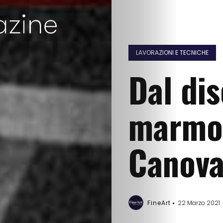
LAVORAZIONI E TECNICHE
Dal di
marmo:
Canov
FineArt
22 Marzo 2021