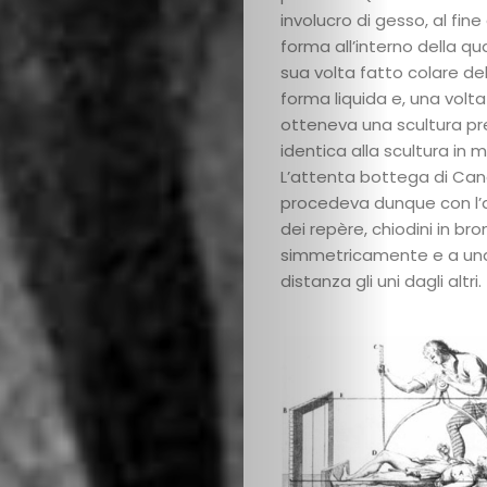
involucro di gesso, al fine 
forma all’interno della qu
sua volta fatto colare de
forma liquida e, una volta 
otteneva una scultura p
identica alla scultura in 
L’attenta bottega di Ca
procedeva dunque con l’
dei repère, chiodini in br
simmetricamente e a una
distanza gli uni dagli altri.