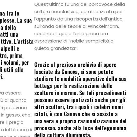
Quest’ultimo fu uno dei portavoce della
cultura neoclassica, caratterizzata per
na tra le
l’appunto da una riscoperta dell’antico,
plesse. La sua
sull’onda delle teorie di Winckelmann,
za della
atti una
secondo il quale l’arte greca era
ttivo. L’artista
espressione di “nobile semplicità e
alpelli e
quieta grandezza”.
etra, prima
i volumi, per
Grazie al prezioso archivio di opere
 utili alla
lasciate da Canova, si sono potute
i.
studiare le modalità operative della sua
bottega per la realizzazione delle
sculture in marmo. Se tali procedimenti
va essere
possono essere ipotizzati anche per gli
iù di quanto
altri scultori, tra i quali i celebri nomi
ori potevano
citati, è con Canova che si assiste a
i in gesso, che
una vera e propria razionalizzazione del
e il pregio
processo, anche alla luce dell’egemonia
a del blocco di
della cultura illuminista.
ma, in quanto