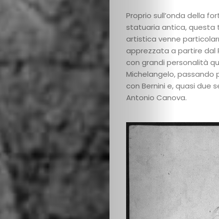
Proprio sull’onda della fo
statuaria antica, questa 
artistica venne particol
apprezzata a partire dal
con grandi personalità qu
Michelangelo, passando p
con Bernini e, quasi due se
Antonio Canova.