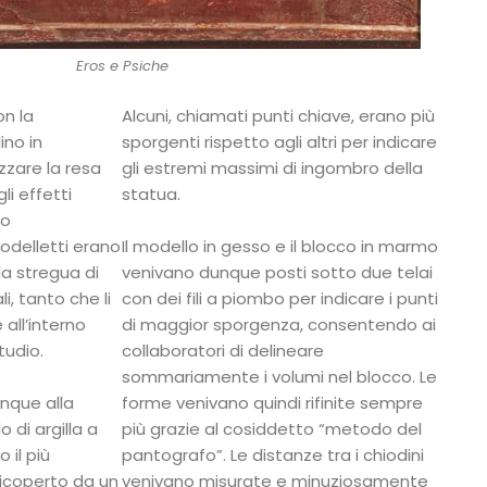
Eros e Psiche
on la
Alcuni, chiamati punti chiave, erano più
ino in
sporgenti rispetto agli altri per indicare
izzare la resa
gli estremi massimi di ingombro della
li effetti
statua.
to
odelletti erano
Il modello in gesso e il blocco in marmo
a stregua di
venivano dunque posti sotto due telai
i, tanto che li
con dei fili a piombo per indicare i punti
ll’interno
di maggior sporgenza, consentendo ai
tudio.
collaboratori di delineare
sommariamente i volumi nel blocco. Le
nque alla
forme venivano quindi rifinite sempre
 di argilla a
più grazie al cosiddetto “metodo del
 il più
pantografo”. Le distanze tra i chiodini
ricoperto da un
venivano misurate e minuziosamente