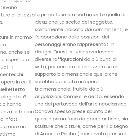
otevano
La prima fase era certamente quella di
ture all’altezza
ideazione. La scelta del soggetto,
a.
solitamente indicata dai committenti, e
l’elaborazione delle posizioni dei
ture in marmo
personaggi erano rappresentati in
oro
disegni. Questi studi prevedevano
ana, anche se
diverse raffigurazioni da più punti di
no rispetto a
vista, per cercare di analizzare su un
ati. I
supporto bidimensionale quella che
ocenteschi
sarebbe poi stata un’opera
opere in cui il
tridimensionale, fruibile da più
ell’effetto
angolazioni. Come si è detto, essendo
elogiato. Gli
uno dei portavoce dell’arte neoclassica,
colo hanno
Canova spesso prese spunto per
senza di tracce
questa prima fase da opere antiche, sia
o infatti
sculture che pitture, come per il disegno
a creare un
di Amore e Psiche (conservato presso il
etismo.