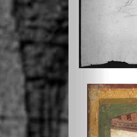
Epoche
Protagonisti
Lavorazioni
e
Tecniche
Arte