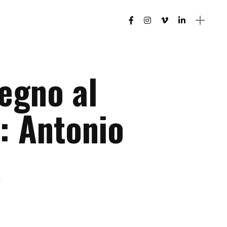
segno al
 Antonio
a