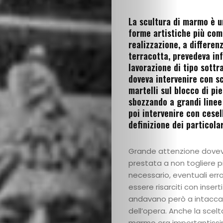
La scultura di marmo è u
forme artistiche più com
realizzazione, a differen
terracotta, prevedeva inf
lavorazione di tipo sottra
doveva intervenire con sc
martelli sul blocco di pi
sbozzando a grandi linee 
poi intervenire con ceselli
definizione dei particolar
Grande attenzione dove
prestata a non togliere p
necessario, eventuali err
essere risarciti con insert
andavano però a intaccar
dell’opera. Anche la scelt
marmo era importantissi