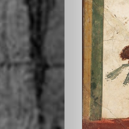
come
investimento
Mostre
ed
Eventi
Chi
siamo
Contattaci