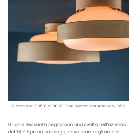
Plafoniere “3053” e “3010”, Gino Sarfatti per Arteluce, 1959
Gli anni Sessanta segnarono una svolta nell’azienda:
del ’61 è il primo catalogo, dove oramai gli articoli