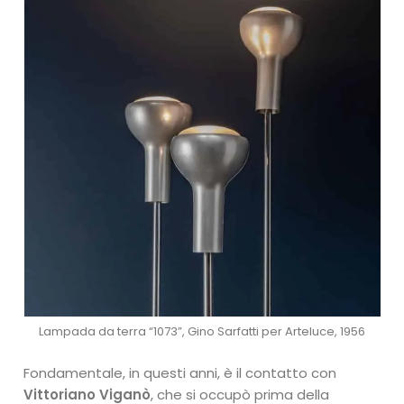
Lampada da terra “1073”, Gino Sarfatti per Arteluce, 1956
Fondamentale, in questi anni, è il contatto con
Vittoriano Viganò
, che si occupò prima della