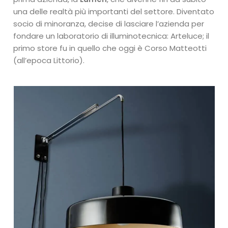
una delle realtà più importanti del settore. Diventato
socio di minoranza, decise di lasciare l’azienda per
fondare un laboratorio di illuminotecnica: Arteluce; il
primo store fu in quello che oggi è Corso Matteotti
(all’epoca Littorio).