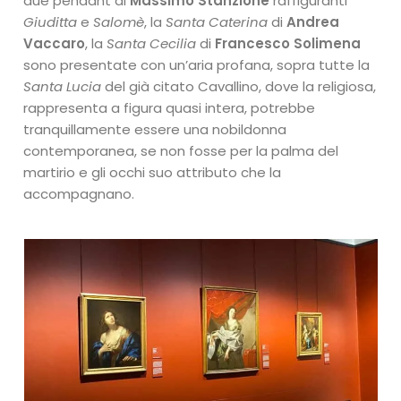
due pendant di
Massimo Stanzione
raffiguranti
Giuditta
e
Salomè
, la
Santa Caterina
di
Andrea
Vaccaro
, la
Santa Cecilia
di
Francesco Solimena
sono presentate con un’aria profana, sopra tutte la
Santa Lucia
del già citato Cavallino, dove la religiosa,
rappresenta a figura quasi intera, potrebbe
tranquillamente essere una nobildonna
contemporanea, se non fosse per la palma del
martirio e gli occhi suo attributo che la
accompagnano.