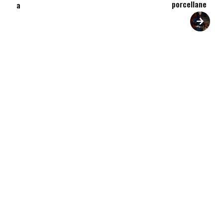
porcellane
a